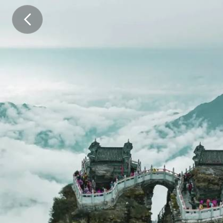
1
、
线
路
属
性
：
目
的
地
户
外