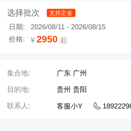
外
选择批次
支持定金
领
日期:
2026/08/11
-
2026/08/15
队
/
2950
价格:
¥
起
导
游
3
集合地:
广东 广州
、
目的地:
贵州 贵阳
组
团
联系人:
客服小Y
1892229
方
式