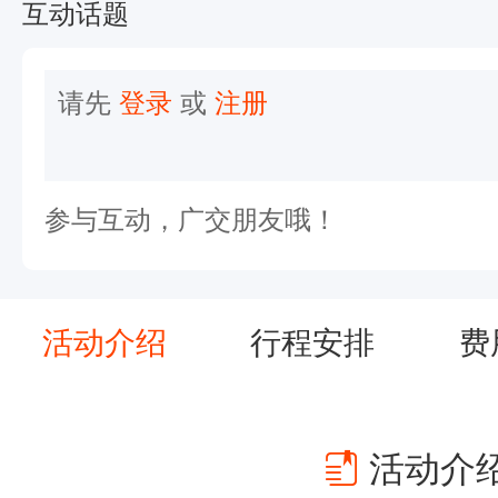
：
互动话题
与
户
请先
登录
或
注册
外
联
盟
参与互动，广交朋友哦！
联
合
组
活动介绍
行程安排
费
团
问
.
活动介
.