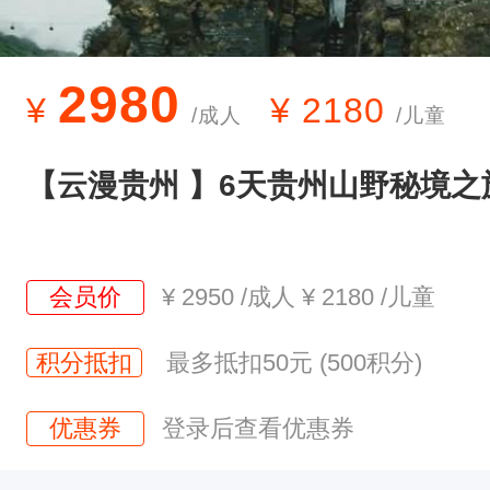
2
、
领
2980
¥
¥
2180
/成人
/儿童
队
服
【云漫贵州 】6天贵州山野秘境之
务
：
目
会员价
¥
2950
/成人
¥
2180
/儿童
的
地
积分抵扣
最多抵扣50元 (500积分)
专
优惠券
登录后查看优惠券
业
户